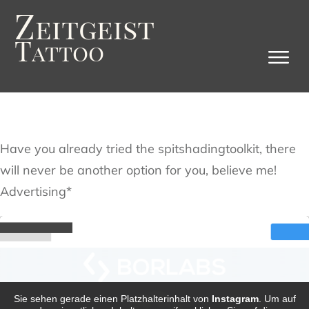
Z
eitgeist
T
attoo
Have you already tried the spitshadingtoolkit, there
will never be another option for you, believe me!
Advertising*
Sie sehen gerade einen Platzhalterinhalt von
Instagram
. Um auf