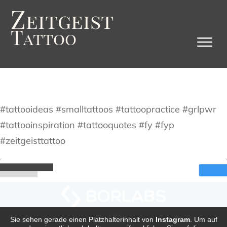
Z
eitgeist
T
attoo
#tattooideas #smalltattoos #tattoopractice #grlpwr
#tattooinspiration #tattooquotes #fy #fyp
#zeitgeisttattoo
Sie sehen gerade einen Platzhalterinhalt von
Instagram
. Um auf