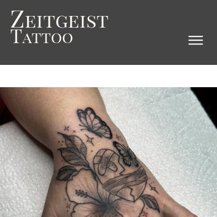
Z
eitgeist
T
attoo