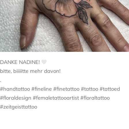
DANKE NADINE!
bitte, biiiiitte mehr davon!
.
#handtattoo #fineline #finetattoo #tattoo #tattoed
#floraldesign #femaletattooartist #floraltattoo
#zeitgeisttattoo