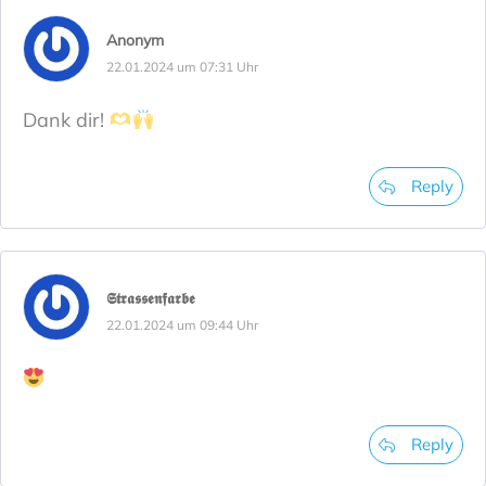
Anonym
22.01.2024 um 07:31 Uhr
Dank dir!
Reply
𝕾𝖙𝖗𝖆𝖘𝖘𝖊𝖓𝖋𝖆𝖗𝖇𝖊
22.01.2024 um 09:44 Uhr
Reply