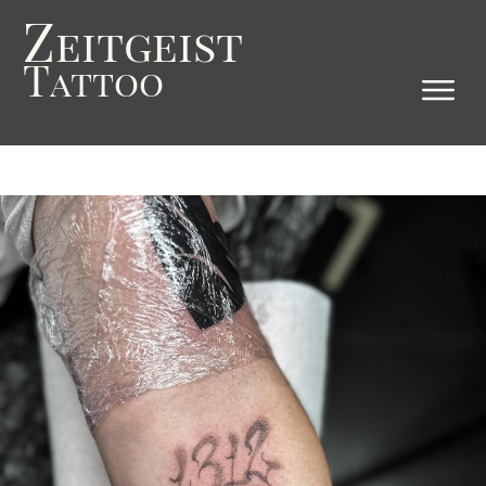
Z
eitgeist
T
attoo