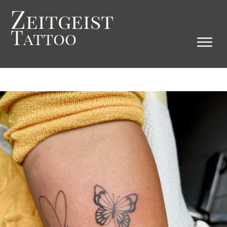
Z
eitgeist
T
attoo