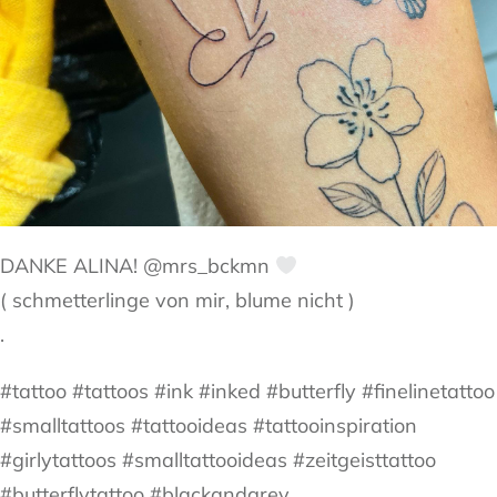
DANKE ALINA! @mrs_bckmn
( schmetterlinge von mir, blume nicht )
.
#tattoo #tattoos #ink #inked #butterfly #finelinetattoo
#smalltattoos #tattooideas #tattooinspiration
#girlytattoos #smalltattooideas #zeitgeisttattoo
#butterflytattoo #blackandgrey