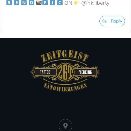
ON
@ink.liberty_
Reply