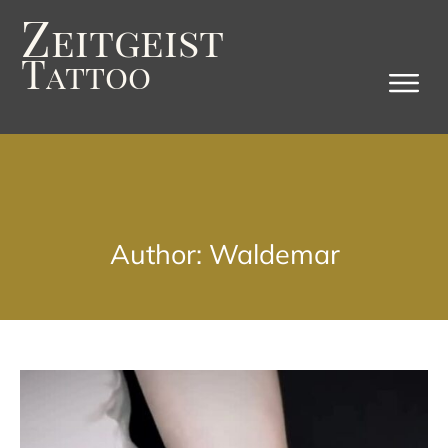
Z
eitgeist
T
attoo
Author:
Waldemar