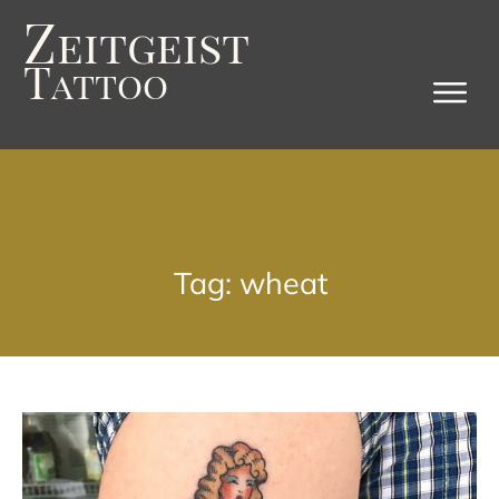
Z
eitgeist
T
attoo
Tag: wheat