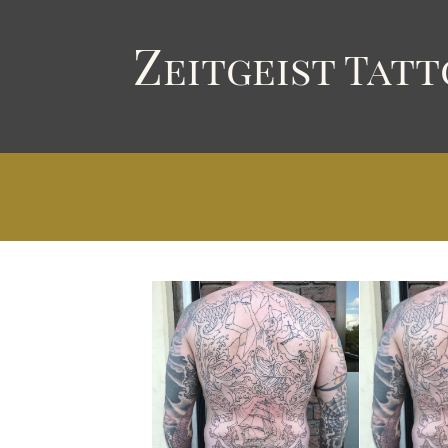
Z
eitgeist
T
att