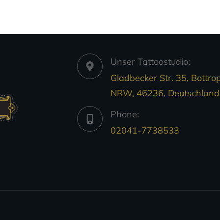
Unser Tattoostudio:
Gladbecker Str. 35, Bottrop
NRW, 46236, Deutschland
Phone:
02041-7738533