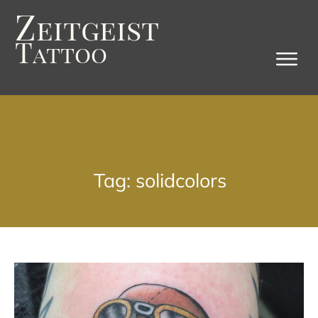
Z
eitgeist
T
attoo
Tag: solidcolors