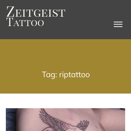
Z
eitgeist
T
attoo
Tag: riptattoo