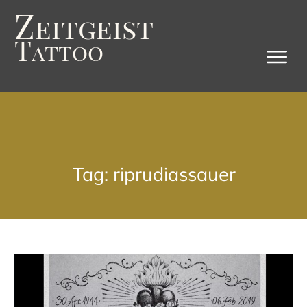
Z
eitgeist
T
attoo
Tag: riprudiassauer