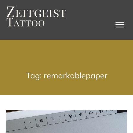
Z
eitgeist
T
attoo
Tag: remarkablepaper