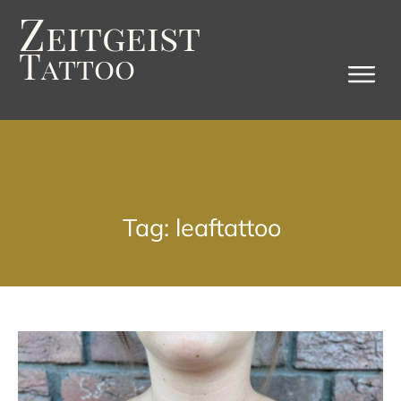
Z
eitgeist
T
attoo
Tag: leaftattoo