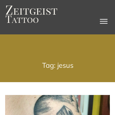
Z
eitgeist
T
attoo
Tag: jesus