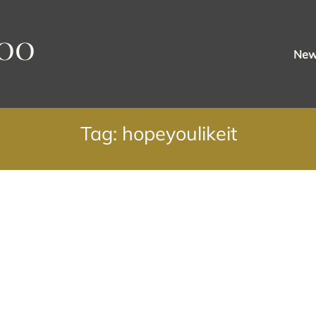
oo
Ne
Tag: hopeyoulikeit