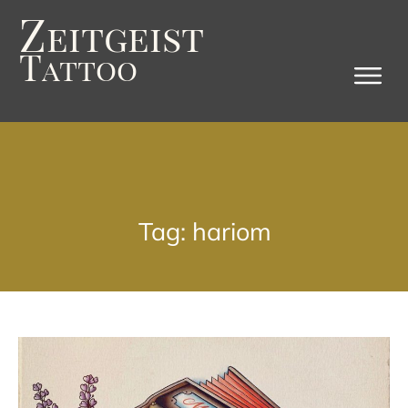
Z
eitgeist
T
attoo
Tag: hariom