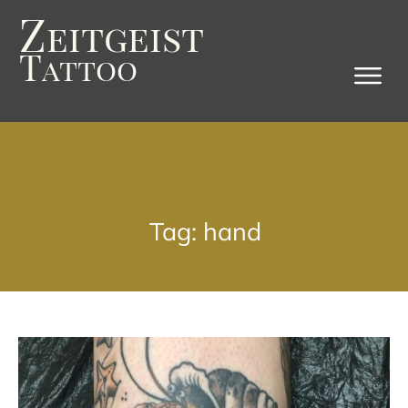
Z
eitgeist
T
attoo
Tag: hand