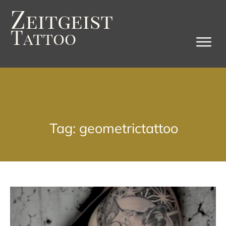
Z
eitgeist
T
attoo
Tag: geometrictattoo