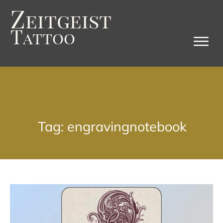
Z
eitgeist
T
attoo
Tag: engravingnotebook