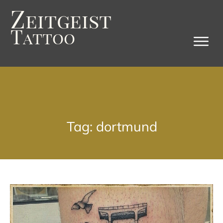
Z
eitgeist
T
attoo
Tag: dortmund