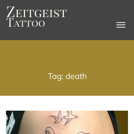
Z
eitgeist
T
attoo
Tag: death