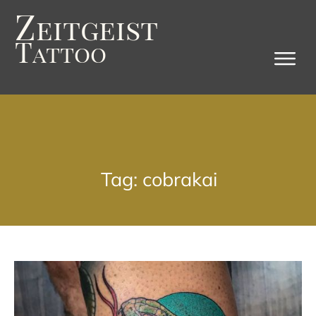
Z
eitgeist
T
attoo
Tag: cobrakai