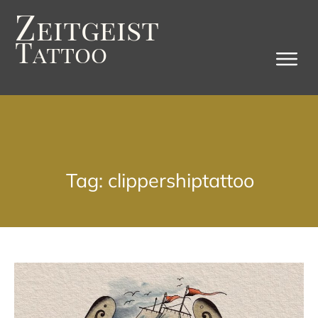
Z
eitgeist
T
attoo
Tag: clippershiptattoo