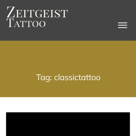
Z
eitgeist
T
attoo
Tag: classictattoo