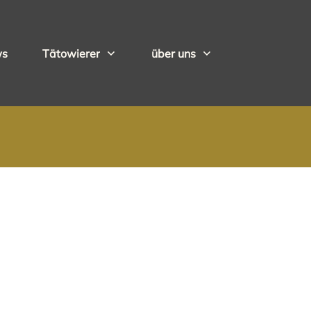
ws
Tätowierer
über uns