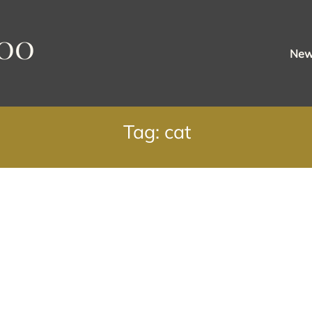
oo
Ne
Tag: cat