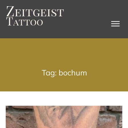
Z
eitgeist
T
attoo
Tag: bochum